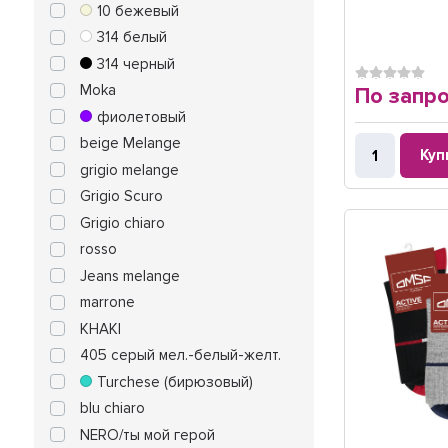
10 бежевый
314 белый
314 черный
Moka
По запр
фиолетовый
beige Melange
Куп
grigio melange
Grigio Scuro
Grigio chiaro
rosso
Jeans melange
marrone
KHAKI
405 серый мел.-белый-желт.
Turchese (бирюзовый)
blu chiaro
NERO/ты мой герой