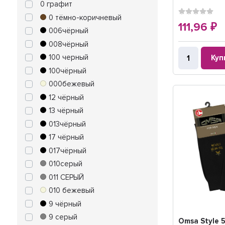
0 графит
0 тёмно-коричневый
111,96
₽
006чёрный
008чёрный
100 черный
Куп
100чёрный
000бежевый
12 чёрный
13 чёрный
013чёрный
17 чёрный
017чёрный
010серый
011 СЕРЫЙ
010 бежевый
9 чёрный
9 серый
Omsa Style 