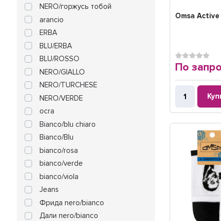
NERO/горжусь тобой
Omsa Active 
arancio
ERBA
BLU/ERBA
BLU/ROSSO
По запр
NERO/GIALLO
NERO/TURCHESE
Куп
NERO/VERDE
ocra
Bianco/blu chiaro
Bianco/Blu
bianco/rosa
bianco/verde
bianco/viola
Jeans
Фрида nero/bianco
Дали nero/bianco