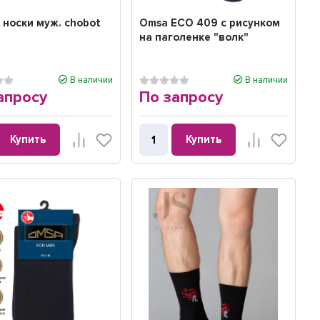
 носки муж. chobot
Omsa ECO 409 с рисунком
на паголенке "волк"
В наличии
В наличии
апросу
По запросу
Купить
Купить