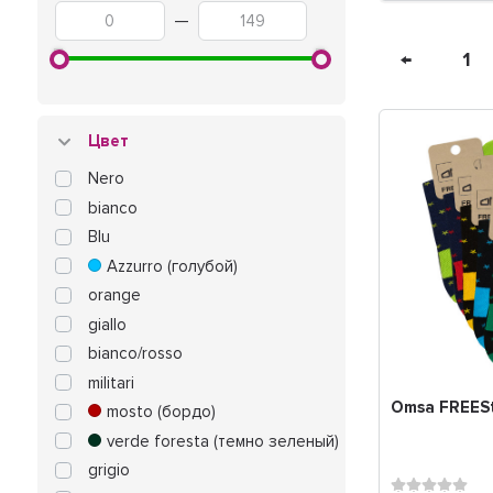
—
←
1
Цвет
Nero
bianco
Blu
Azzurro (голубой)
orange
giallo
bianco/rosso
militari
Omsa FREES
mosto (бордо)
verde foresta (темно зеленый)
grigio