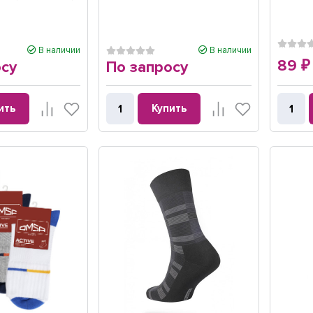
В наличии
В наличии
89
осу
По запросу
₽
ить
Купить