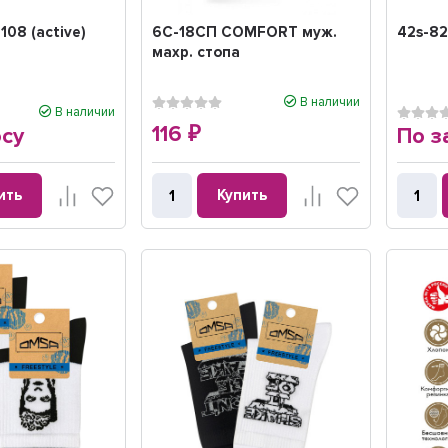
108 (active)
6С-18CП COMFORT муж.
42s-82
махр. стопа
В наличии
В наличии
116
осу
По з
₽
ить
Купить