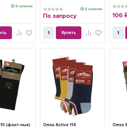
В наличии
В наличии
106
По запросу
ить
Купить
510 (фант-ные)
Omsa Active 114
Omsa S