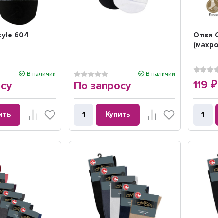
tyle 604
Omsa 
(махр
В наличии
В наличии
119
осу
По запросу
₽
ить
Купить