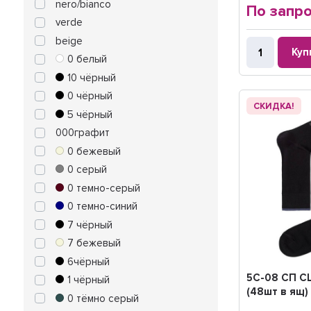
nero/bianco
По запр
verde
beige
Куп
0 белый
10 чёрный
0 чёрный
СКИДКА!
5 чёрный
000графит
0 бежевый
0 серый
0 темно-серый
0 темно-синий
7 чёрный
7 бежевый
6чёрный
5C-08 СП C
1 чёрный
(48шт в ящ)
0 тёмно серый