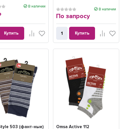
В наличии
В наличии
По запросу
₽
Купить
Купить
tyle 503 (фант-ные)
Omsa Active 112