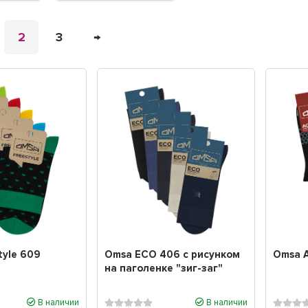
2
3
→
tyle 609
Omsa ECO 406 с рисунком
Omsa A
на паголенке "зиг-заг"
В наличии
В наличии