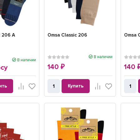
c 206 A
Omsa Classic 206
Omsa C
В наличии
В наличии
140
140
осу
₽
ить
Купить