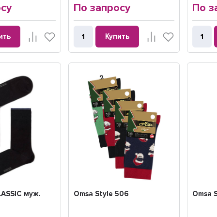
осу
По запросу
По з
ить
Купить
LASSIC муж.
Omsa Style 506
Omsa S