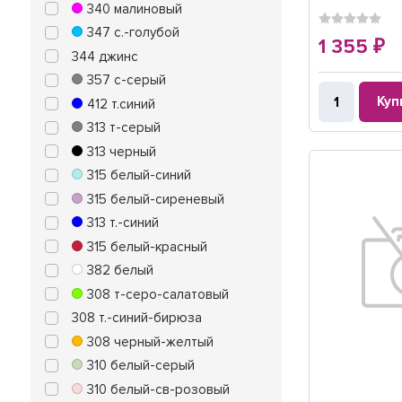
340 малиновый
347 с.-голубой
1 355
₽
344 джинс
357 с-серый
Куп
412 т.синий
313 т-серый
313 черный
315 белый-синий
315 белый-сиреневый
313 т.-синий
315 белый-красный
382 белый
308 т-серо-салатовый
308 т.-синий-бирюза
308 черный-желтый
310 белый-серый
310 белый-св-розовый