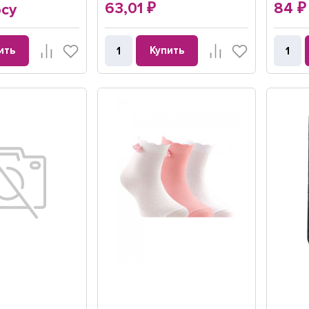
63,01
84
осу
₽
₽
ить
Купить