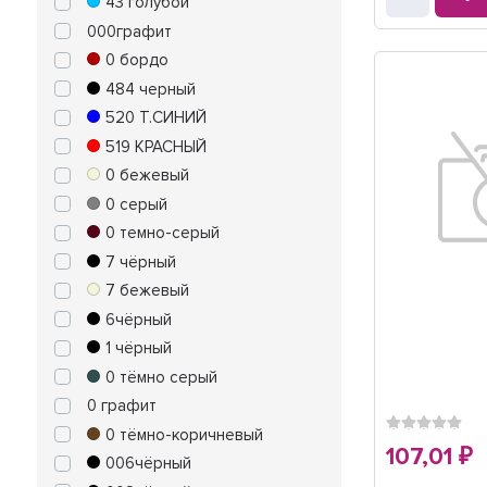
43 голубой
000графит
0 бордо
484 черный
520 Т.СИНИЙ
519 КРАСНЫЙ
0 бежевый
0 серый
0 темно-серый
7 чёрный
7 бежевый
6чёрный
1 чёрный
0 тёмно серый
0 графит
0 тёмно-коричневый
107,01
₽
006чёрный