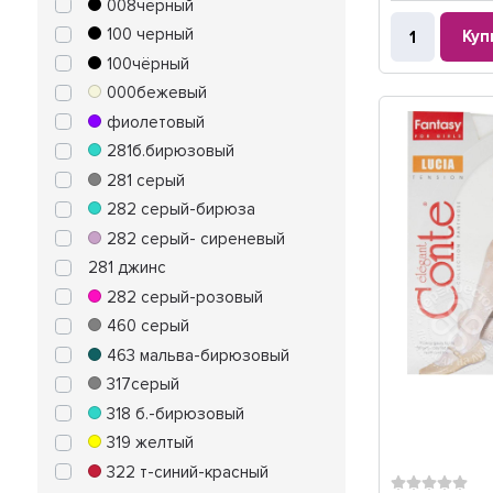
008чёрный
100 черный
Куп
100чёрный
000бежевый
фиолетовый
281б.бирюзовый
281 серый
282 серый-бирюза
282 серый- сиреневый
281 джинс
282 серый-розовый
460 серый
463 мальва-бирюзовый
317серый
318 б.-бирюзовый
319 желтый
322 т-синий-красный