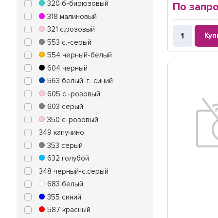
320 б-бирюзовый
По запр
318 малиновый
321 с.розовый
Куп
553 с.-серый
554 черный-белый
604 черный
563 белый-т.-синий
605 с.-розовый
603 серый
350 с-розовый
349 капучино
353 серый
632 голубой
348 черный-с.серый
683 белый
355 синий
587 красный