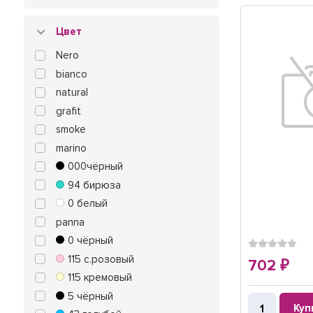
Цвет
Nero
bianco
natural
grafit
smoke
marino
000чёрный
94 бирюза
0 белый
panna
0 чёрный
115 с.розовый
702
₽
115 кремовый
5 чёрный
Куп