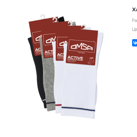
Х
Р
Ц