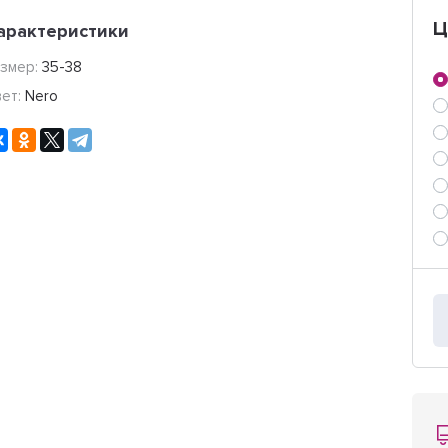
Ц
арактеристики
азмер:
35-38
вет:
Nero