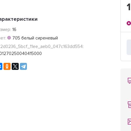
арактеристики
азмер:
16
вет:
705 белый сиреневый
52d0236_5bcf_11ee_aeb0_047c163dd554:
001270250040415000