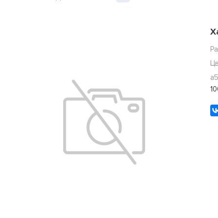
Х
Р
Ц
a
1