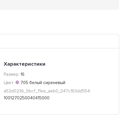
Характеристики
Размер:
16
Цвет:
705 белый сиреневый
a52d0236_5bcf_11ee_aeb0_047c163dd554:
1001270250040415000