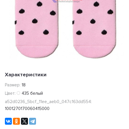
Характеристики
Размер:
18
Цвет:
435 белый
a52d0236_5bcf_11ee_aeb0_047c163dd554:
1001270170060415000