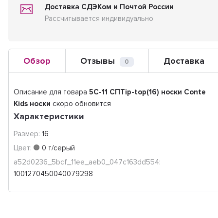
Доставка СДЭКом и Почтой России
Рассчитывается индивидуально
Обзор
Отзывы
Доставка
0
Описание для товара
5C-11 СПTip-top(16) носки Conte
Kids носки
скоро обновится
Характеристики
Размер:
16
Цвет:
0 т/серый
a52d0236_5bcf_11ee_aeb0_047c163dd554:
1001270450040079298