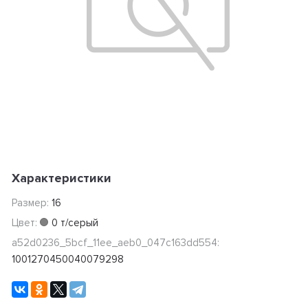
Характеристики
Размер:
16
Цвет:
0 т/серый
a52d0236_5bcf_11ee_aeb0_047c163dd554:
1001270450040079298