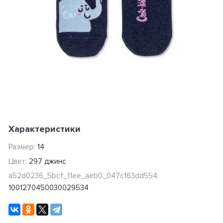
Характеристики
Размер:
14
Цвет:
297 джинс
a52d0236_5bcf_11ee_aeb0_047c163dd554:
1001270450030029534