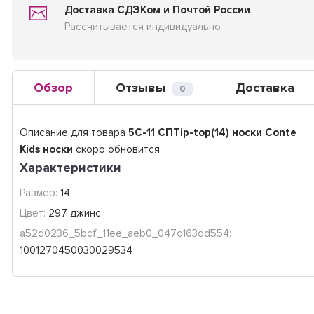
Доставка СДЭКом и Почтой России
Рассчитывается индивидуально
Обзор
Отзывы
Доставка
0
Описание для товара
5C-11 СПTip-top(14) носки Conte
Kids носки
скоро обновится
Характеристики
Размер:
14
Цвет:
297 джинс
a52d0236_5bcf_11ee_aeb0_047c163dd554:
1001270450030029534